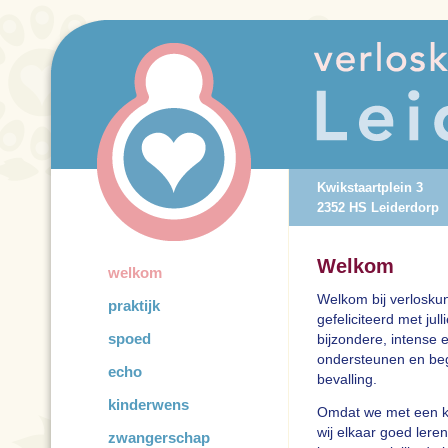
Kwikstaartplein 3
2352 HS Leiderdorp
Welkom
welkom
Welkom bij verloskun
praktijk
gefeliciteerd met ju
spoed
bijzondere, intense e
ondersteunen en beg
echo
bevalling.
kinderwens
Omdat we met een k
wij elkaar goed lere
zwangerschap